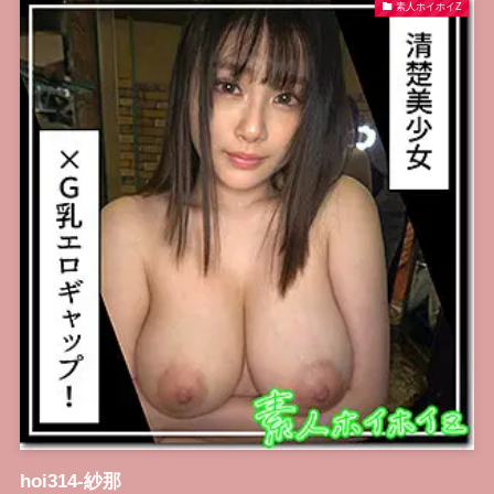
素人ホイホイZ
hoi314-紗那