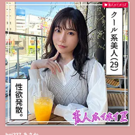
素人ホイホイZ
hoi337-あさか